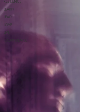
RESILIENCE
LEARN
LEAD
LOVE
LIVE
CALMFIDENCE