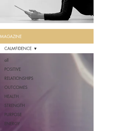
MAGAZINE
CALMFIDENCE
all
POSITIVE
RELATIONSHIPS
OUTCOMES
HEALTH
STRENGTH
PURPOSE
ENERGY