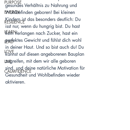
PURPOSE
gesundes Verhältnis zu Nahrung und 
ENERGY
Wohlbefinden geboren! Bei kleinen 
Kindern ist das besonders deutlich: Du 
RESILIENCE
isst nur, wenn du hungrig bist. Du hast 
LEARN
kein Verlangen nach Zucker, hast ein 
perfektes Gewicht und fühlst dich wohl 
LEAD
in deiner Haut. Und so bist auch du! Du 
LOVE
kannst auf diesen angeborenen Bauplan 
zugreifen, mit dem wir alle geboren 
LIVE
sind, und deine natürliche Motivation für 
CALMFIDENCE
Gesundheit und Wohlbefinden wieder 
aktivieren.