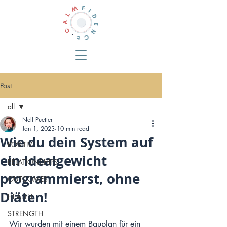
Post
all
Nell Puetter
all
Jan 1, 2023
10 min read
Wie du dein System auf
POSITIVE
ein Idealgewicht
RELATIONSHIPS
programmierst, ohne
OUTCOMES
Diäten!
HEALTH
STRENGTH
Wir wurden mit einem Bauplan für ein 